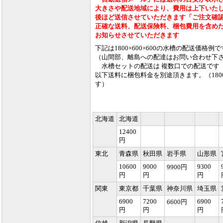
大きさや配送地域により、費用は上下いた
後ほど送信させていただきます「ご注文確
正確な送料、配送保険料、梱包費用を含め
お知らせさせていただきます
下記は1800×600×600の水槽の配送価格例で
（山間部、離島への配達はお問い合わせ下
水槽セットの配送は 複数口での配送です
以下送料に梱包料金を別途頂きます。（1800×6
す）
北海道
北海道
12400
円
東北
青森県
秋田県
岩手県
山形県
10600
9000
9300
9900円
円
円
円
関東
東京都
千葉県
神奈川県
埼玉県
6900
7200
6900
6600円
円
円
円