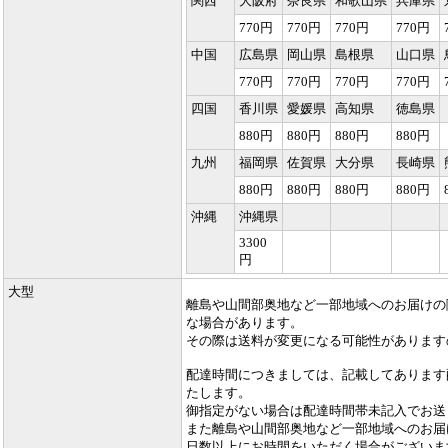
関西
大阪府
奈良県
和歌山県
兵庫県
770円
770円
770円
770円
中国
広島県
岡山県
島根県
山口県
770円
770円
770円
770円
四国
香川県
愛媛県
高知県
徳島県
880円
880円
880円
880円
九州
福岡県
佐賀県
大分県
長崎県
880円
880円
880円
880円
沖縄
沖縄県
3300
円
大型
離島や山間部奥地など一部地域へのお届けの
な場合があります。
その際は送料が変更になる可能性があります
配達時間につきましては、記載してあります
たします。
御指定がない場合は配達時間帯未記入でお送
また離島や山間部奥地など一部地域へのお届
日数以上にお時間をいただく場合がございま