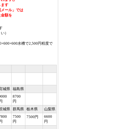
します
認メール」では
た金額を
す
さい）
00×600水槽で2,500円程度で
宮城県
福島県
9000
8700
円
円
茨城県
群馬県
栃木県
山梨県
7800
7500
6600
7500円
円
円
円