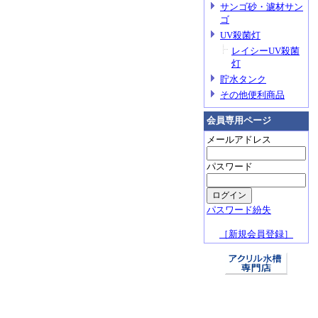
サンゴ砂・濾材サン
ゴ
UV殺菌灯
レイシーUV殺菌
灯
貯水タンク
その他便利商品
会員専用ページ
メールアドレス
パスワード
パスワード紛失
［新規会員登録］