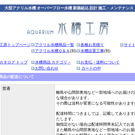
大型アクリル水槽 オーバーフロー水槽 新築組込 設計 施工・メンテナンス
工房トップページ
アクリル水槽商品一覧
各種お見積り
サイ
アクリル水槽Ｑ＆Ａ
(別)
水槽設置工事
(別)
カタログ トップ
水槽用品 カテゴリ－
お支払・送料について
お問い合わせ
カートの中
商品の配送について
普通
離島や山間部奥地など一部地域へのお届けの
な場合があります。
その際は送料が変更になる可能性があります
配達時間につきましては、記載してあります
たします。
御指定がない場合は配達時間帯未記入でお送
また離島や山間部奥地など一部地域へのお届