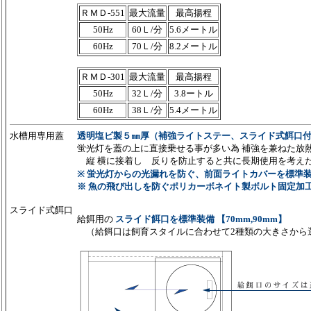
ＲＭＤ-551
最大流量
最高揚程
50Hz
60Ｌ/分
5.6メートル
60Hz
70Ｌ/分
8.2メートル
ＲＭＤ-301
最大流量
最高揚程
50Hz
32Ｌ/分
3.8ートル
60Hz
38Ｌ/分
5.4メートル
水槽用専用蓋
透明塩ビ製５㎜厚
（補強ライトステー、スライド式餌口
蛍光灯を蓋の上に直接乗せる事が多い為 補強を兼ねた放
縦 横に接着し 反りを防止すると共に長期使用を考え
※ 蛍光灯からの光漏れを防ぐ、前面ライトカバーを標準
※ 魚の飛び出しを防ぐポリカーボネイト製ボルト固定加
スライド式餌口
給餌用の
スライド餌口を標準装備 【70mm,90mm】
（給餌口は飼育スタイルに合わせて2種類の大きさから