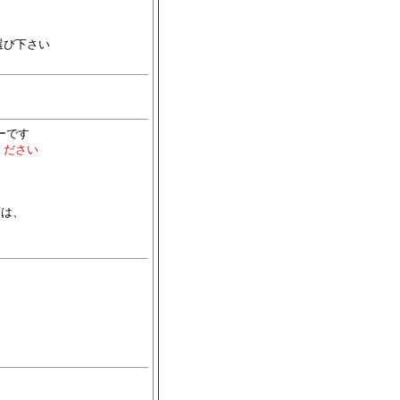
選び下さい
ーです
ください
面は、