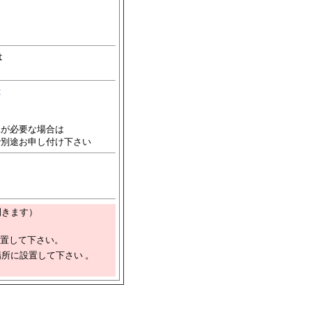
は
は
。
工が必要な場合は
で別途お申し付け下さい
開きます）
設置して下さい。
所に設置して下さい 。