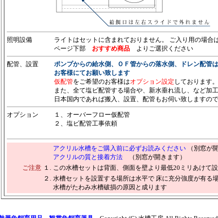
照明設備
ライトはセットに含まれておりません。 ご入り用の場合
ページ下部
おすすめ商品
よりご選択ください
配管、設置
ポンプからの給水側、ＯＦ管からの落水側、ドレン配管
お客様にてお願い致します
仮配管
をご希望のお客様は
オプション設定
しております
また、全て塩ビ配管する場合や、新水垂れ流し、など加
日本国内であれば搬入、設置、配管もお伺い致しますの
オプション
１、オーバーフロー仮配管
２、塩ビ配管工事依頼
アクリル水槽をご購入前に必ずお読みください
（別窓が
アクリルの質と接着方法
（別窓が開きます）
ご注意
１.
この水槽セットは背面、側面を壁より最低20ミリあけて
２.
水槽セットを設置する場所は水平で 床に充分強度が有る場
水槽がたわみ水槽破損の原因と成ります