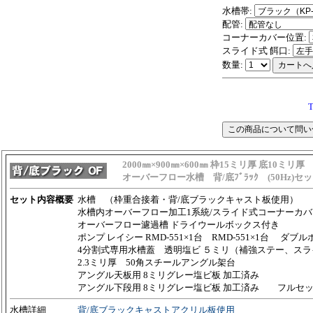
水槽帯:
配管:
コーナーカバー位置:
スライド式 餌口:
数量:
T
2000㎜×900㎜×600㎜ 枠15ミリ厚 底10ミリ厚
オーバーフロー水槽 背/底ﾌﾞﾗｯｸ (50Hz)セ
セット内容概要
水槽 （枠重合接着・背/底ブラックキャスト板使用）
水槽内オーバーフロー加工1系統/スライド式コーナーカバ
オーバーフロー濾過槽 ドライウールボックス付き
ポンプ レイシー
RMD-551×1台
RMD-551×1台
ダブル
4分割式専用水槽蓋
透明塩ビ ５ミリ（補強ステー、スラ
2.3ミリ厚 50角スチールアングル架台
アングル天板用 8ミリグレー塩ビ板 加工済み
アングル
下段用 8ミリグレー塩ビ板 加工済み
フルセッ
水槽詳細
背/底ブラックキャストアクリル板使用