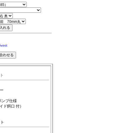
weet
ット
ー
ポンプ仕様
イド餌口 付）
ト