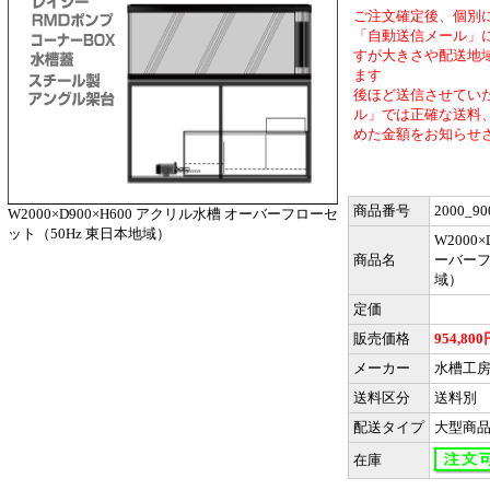
ご注文確定後、個別
「自動送信メール」
すが大きさや配送地
ます
後ほど送信させてい
ル」では正確な送料
めた金額をお知らせ
商品番号
2000_90
W2000×D900×H600 アクリル水槽 オーバーフローセ
ット（50Hz 東日本地域）
W2000
商品名
ーバーフ
域）
定価
販売価格
954,800
メーカー
水槽工
送料区分
送料別
配送タイプ
大型商
在庫