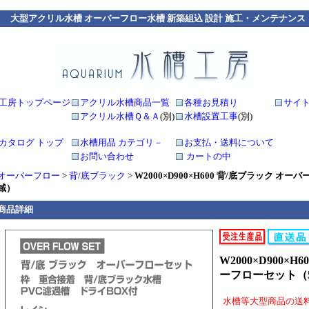
大型アクリル水槽 オーバーフロー水槽 新築組込 設計 施工・メンテナンス
工房トップページ
アクリル水槽商品一覧
各種お見積り
サイ
アクリル水槽Ｑ＆Ａ
(別)
水槽設置工事
(別)
カタログ トップ
水槽用品 カテゴリ－
お支払・送料について
お問い合わせ
カートの中
オーバーフロー
>
背/底ブラック
>
W2000×D900×H600 背/底ブラック オ
域）
商品詳細
W2000×D900×
ーフローセット（5
水槽等大型商品の送