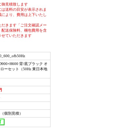
に御見積致します
には送料の目安が表示されま
域により、費用は上下いたし
ただきます「ご注文確認メー
、配送保険料、梱包費用を含
させていただきます
0_600_ofb50Hz
×D900×H600 背/底ブラック オ
ローセット（50Hz 東日本地
円
房
品（個別見積）