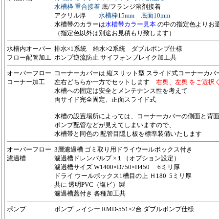
水槽枠 重合接着
底/フランジ溶剤接着
アクリル厚
水槽枠15mm 底面10mm
水槽帯のカラーは
水槽帯カラー見本
の中の指定色よりお
（指定色以外は別途お見積もり致します）
水槽内
オーバー
排水×1系統 給水×2系統 ダブルポンプ仕様
フロー配管加工
ポンプ逆流防止 サイフォンブレイク加工共
オーバーフロー
コーナーカバーは 縦スリット型 スライド式コーナーカバ
コーナー加工
左右どちらか一方
でセットします
右奥、左奥 をご選択
水槽への固定は安全とメンテナンス性を考えて
両サイド完全固定、正面スライド式
水槽の設置場所によっては、コーナーカバーの側面と背
ポンプ配管などが見えてしまいますので、
水槽帯と同色の 配管目隠し板を標準装備いたします
オーバーフロー
3層濾過槽 ゴミ取り用ドライウールボックス付き
濾過槽
濾過槽ドレンバルブ ×１（オプション設定）
濾過槽サイズ W1400×D750×H450 6ミリ厚
ドライ ウールボックス1槽目の上 Ｈ180 5ミリ厚
共に 透明PVC（塩ビ）製
濾過槽蓋付き 各種加工共
ポンプ
ポンプ レイシー
RMD-551×2台
ダブルポンプ仕様