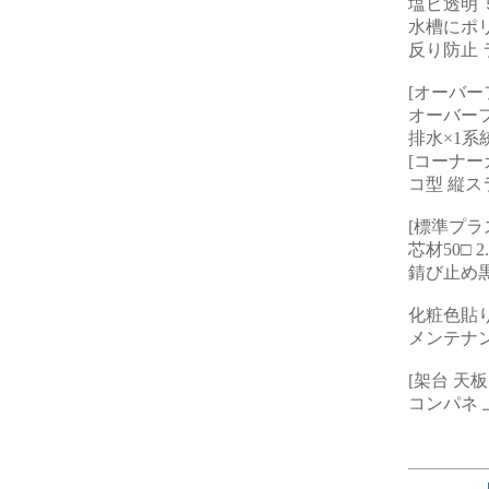
塩ビ透明 
水槽にポ
反り防止 
[オーバー
オーバー
排水×1系
[コーナー
コ型 縦
[標準プラ
芯材50□
錆び止め黒
化粧色貼
メンテナ
[架台 天板
コンパネ 