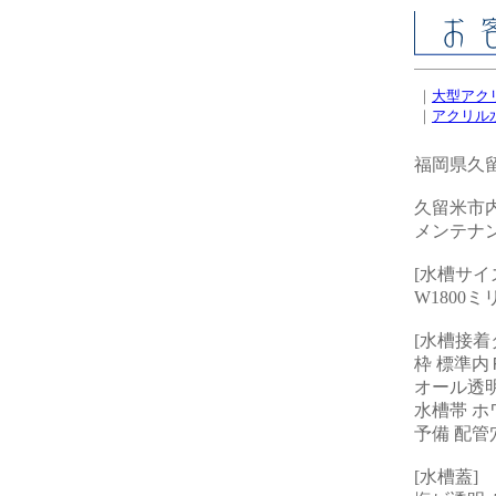
｜
大型アク
｜
アクリル
福岡県久留
久留米市
メンテナ
[水槽サイ
W1800ミ
[水槽接着
枠 標準内
オール透
水槽帯 ホ
予備 配管
[水槽蓋]