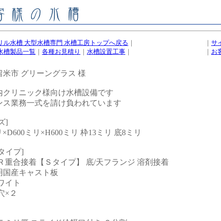
リル水槽 大型水槽専門 水槽工房トップへ戻る
｜
｜
サ
水槽製品一覧
｜
各種お見積り
｜
水槽設置工事
｜
｜
お
米市 グリーングラス 様
内クリニック様向け水槽設備です
ンス業務一式を請け負われています
ズ]
リ×D600ミリ×H600ミリ 枠13ミリ 底8ミリ
タイプ]
Ｒ重合接着【Ｓタイプ】 底/天フランジ 溶剤接着
明国産キャスト板
ワイト
穴×２