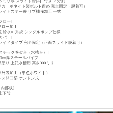
５ミリ厚 スライド給餌口付き ２分割
リカーボネイト製ボルト留め 完全固定（脱着可）
ライトステー兼 リブ補強加工 一式
フロー]
フロー加工
統 給水×1系統 シングルポンプ仕様
カバー]
スライドタイプ 完全固定（正面スライド脱着可）
スチック巻架台（水槽台）]
 2.3㎜厚スチールパイプ
塗り 上記水槽用 高さ900ミリ
り外装加工（単色ホワイト）
ンス開口部 ケンドン式
 内部板]
上下段