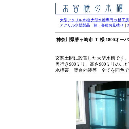
｜
大型アクリル水槽 大型水槽専門 水槽工
｜
アクリル水槽製品一覧
｜
各種お見積り
｜
神奈川県茅ヶ崎市 Ｔ 様 1800オ
玄関土間に設置した大型水槽です。
奥行き900ミリ、高さ900ミリのこ
水槽帯、架台外装等 全てを同色で