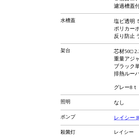
濾過槽蓋
水槽蓋
塩ビ透明 
ポリカー
反り防止 
架台
芯材50□
重量アジ
ブラック
排熱ルー
グレー8ｔ
照明
なし
ポンプ
レイシー R
殺菌灯
レイシー 