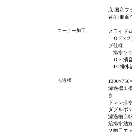
底 国産ブ
背/両側面
コーナー加工
スライド
ＯＦ×２
プ仕様
排水ソケ
ＯＦ消音
1/2排
ろ過槽
1200×75
濾過槽１槽
き
ドレン排
ダブルポ
濾過槽自
給排水結
２槽目エ