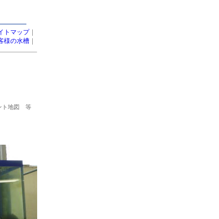
イトマップ
｜
客様の水槽
｜
ント地図 等