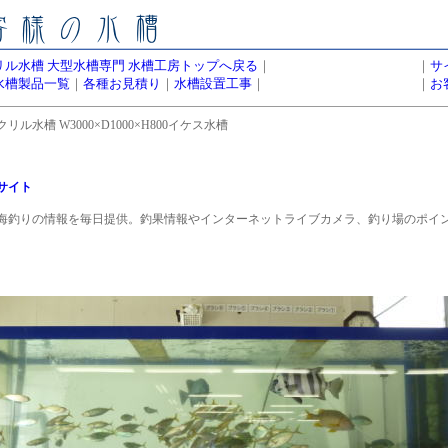
リル水槽 大型水槽専門 水槽工房トップへ戻る
｜
｜
サ
水槽製品一覧
｜
各種お見積り
｜
水槽設置工事
｜
｜
お
リル水槽 W3000×D1000×H800イケス水槽
サイト
海釣りの情報を毎日提供。釣果情報やインターネットライブカメラ、釣り場のポイ