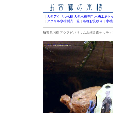
｜
大型アクリル水槽 大型水槽専門 水槽工房ト
｜
アクリル水槽製品一覧
｜
各種お見積り
｜
水槽
埼玉県 N様 アクアビバリウム水槽設備セッティ