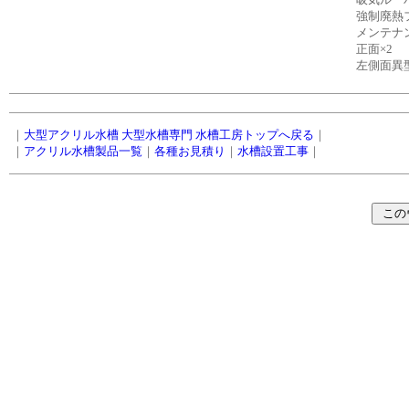
強制廃熱
メンテナ
正面×2
左側面異型
｜
大型アクリル水槽 大型水槽専門 水槽工房トップへ戻る
｜
｜
アクリル水槽製品一覧
｜
各種お見積り
｜
水槽設置工事
｜