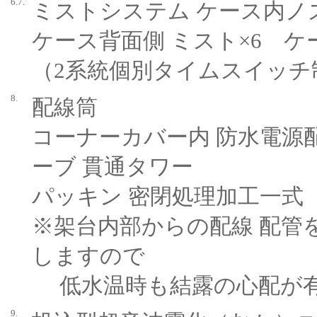
6.7.
ミストシステム ケース内ノ
ケース背面側 ミスト×6 ケ
（2系統個別タイムスイッチ
8.
配線筒
コーナーカバー内 防水電源
ーブ 貫通タワー
パッキン 密閉処理加工一式
※架台内部からの配線 配管
しますので
低水温時も結露の心配が
9.