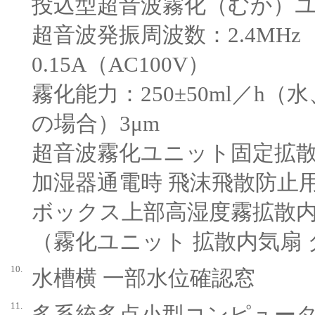
投込型超音波霧化（むか）ユ
超音波発振周波数：2.4MH
0.15A（AC100V）
霧化能力：250±50ml／h
の場合）3μm
超音波霧化ユニット固定拡
加湿器通電時 飛沫飛散防止用
ボックス上部高湿度霧拡散
（霧化ユニット 拡散内気扇
10.
水槽横 一部水位確認窓
11.
多系統多点小型コンピュー