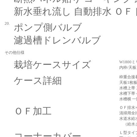
新水垂れ流し 自動排水 Ｏ
20.
ポンプ側バルブ
濾過槽ドレンバルブ
その他仕様
栽培ケースサイズ
W1800
内枠/天板
枠重合接
ケース詳細
天板1枚
水槽上帯
水槽下帯 
水槽横 
ＯＦ排水
ＯＦ加工
清掃用全
水道水給
（給水さ
Ｌ型タイ
コーナーカバー