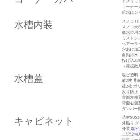
下スリッ
コーナー
給水はシ
スノコ H
水槽内装
スノコ天
低水位用ス
ミストシ
ヘアーラ
穴あけ加
自動排水
投げ込み
（霧拡散
塩ビ透明 
水槽蓋
前2枚 背
後2枚 
反り防止
背面左側
背面右側
ダンパー
芯材SUS
キャビネット
外貼り グ
外装
塩ビ
上記設備用
吸気ルー