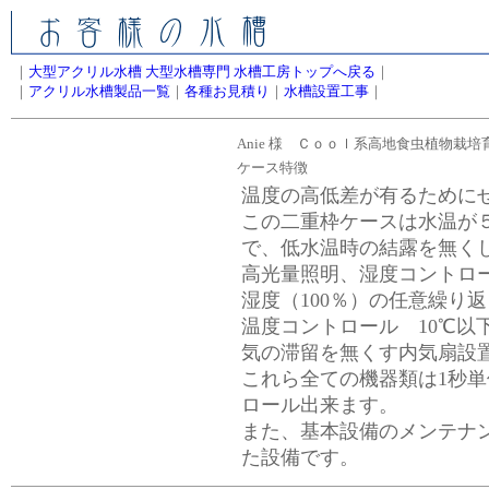
｜
大型アクリル水槽 大型水槽専門 水槽工房トップへ戻る
｜
｜
アクリル水槽製品一覧
｜
各種お見積り
｜
水槽設置工事
｜
Anie 様 Ｃｏｏｌ系
高地
食虫植物栽培
ケース特徴
温度の高低差が有るために
この二重枠ケースは水温が
で、低水温時の結露を無く
高光量照明、湿度コントロ
湿度（100％）の任意繰り返
温度コントロール 10℃以
気の滞留を無くす内気扇設
これら全ての機器類は1秒
ロール出来ます。
また、基本設備のメンテナ
た設備です。