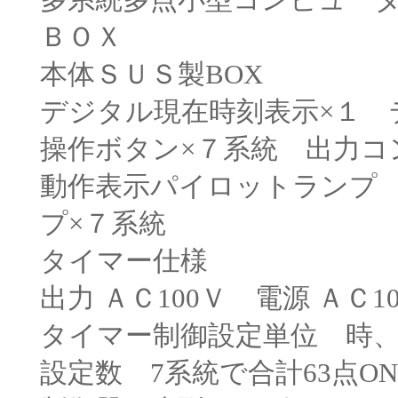
ＢＯＸ
本体ＳＵＳ製BOX
デジタル現在時刻表示×１ 
操作ボタン×７系統 出力コ
動作表示パイロットランプ
プ×７系統
タイマー仕様
出力 ＡＣ100Ｖ 電源 ＡＣ1
タイマー制御設定単位 時、
設定数 7系統で合計63点ON